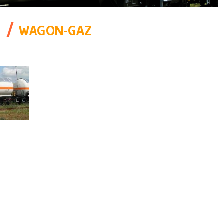
/
WAGON-GAZ
S